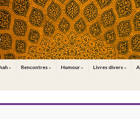
s
Shah
Rencontres
Humour
Livres divers
A