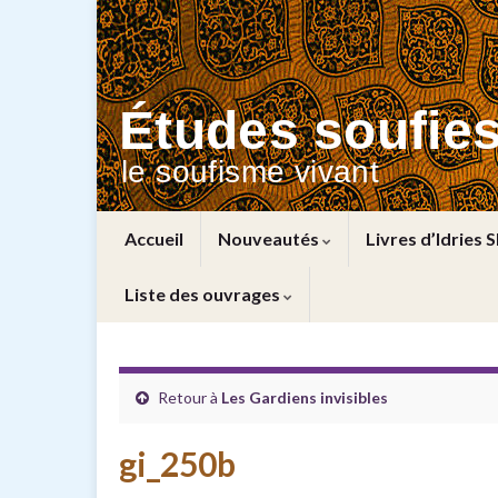
Études soufie
le soufisme vivant
Accueil
Nouveautés
Livres d’Idries 
Liste des ouvrages
Retour à
Les Gardiens invisibles
gi_250b