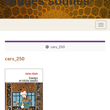
Études soufies
Togg
navig
cers_250
cers_250