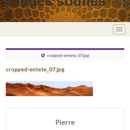
Études soufies
Togg
navig
cropped-entete_07.jpg
cropped-entete_07.jpg
Pierre