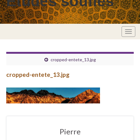
Études soufies
Togg
navig
cropped-entete_13.jpg
cropped-entete_13.jpg
Pierre