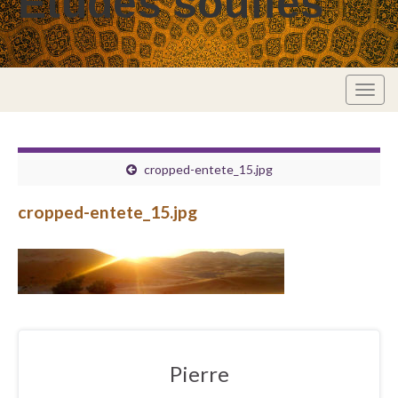
Études soufies
Togg
navig
cropped-entete_15.jpg
cropped-entete_15.jpg
Pierre