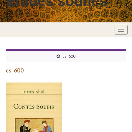
Études soufies
Togg
navig
cs_600
cs_600