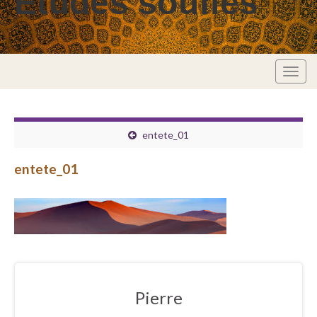
Études soufies
Togg
navig
entete_01
entete_01
Pierre