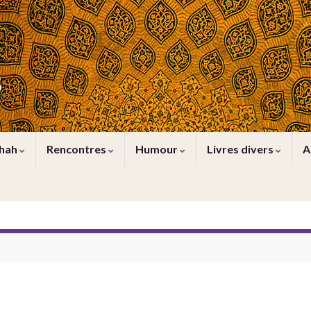
s
Shah
Rencontres
Humour
Livres divers
A