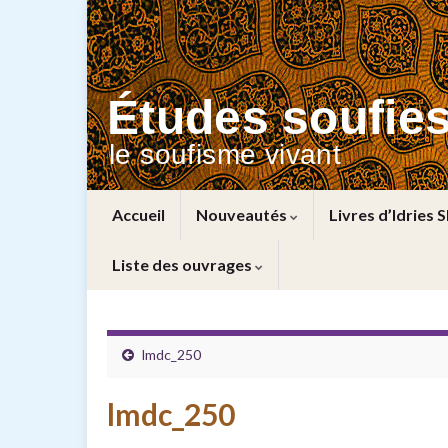
Études soufie
le soufisme vivant
Accueil
Nouveautés
Livres d’Idries 
Liste des ouvrages
lmdc_250
lmdc_250