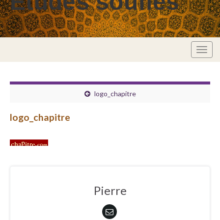
Études soufies
Togg
navig
logo_chapitre
logo_chapitre
Pierre