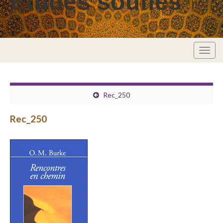
Études soufies
Togg
navig
Rec_250
Rec_250